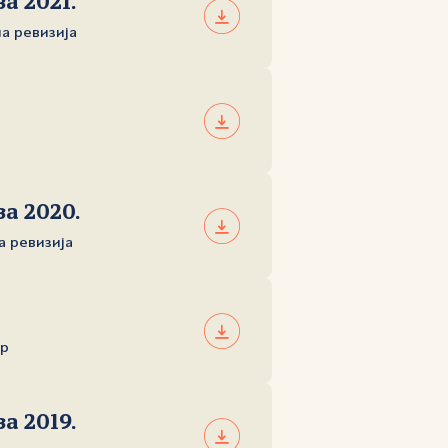
а 2021.
на ревизија
р
за 2020.
на ревизија
ор
а 2019.