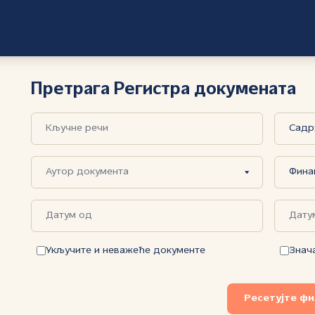
Претрага Регистра докумената
Укључите и неважеће документе
Знач
Ресетујте ф