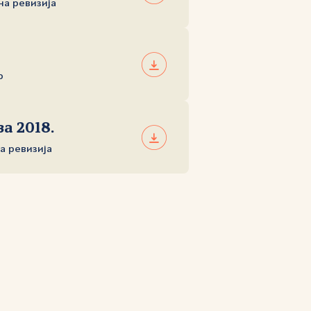
сна ревизија
р
а 2018.
на ревизија