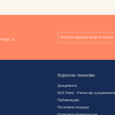
РНИДС-а,
Корисни линкови
Документи
RSS Feed - Регистар докуменат
Публикације
Пословни подаци
Политика приватности