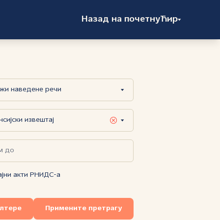
Назад на почетну
Ћир
ајни акти РНИДС-а
илтере
Примените претрагу