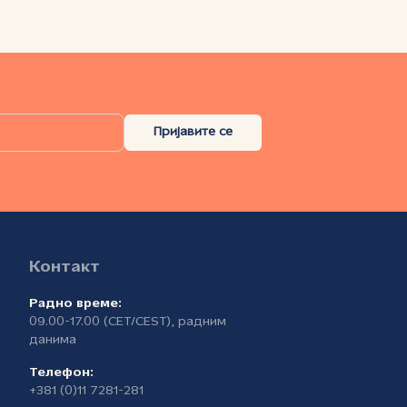
Пријавите се
Контакт
Радно време:
09.00-17.00 (CET/CEST), радним
а
данима
Телефон:
+381 (0)11 7281-281