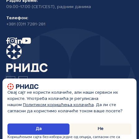
Радно време:
09.00-17.00 (CET/CEST), радним данима
Телефон:
+381 (0)11 7281-281
Овај сајт не користи колачиће, али наши сервиси их
Регистар националног интернет домена Србије
користе. Употреба колачића је регулисана
Жоржа Клемансоа 18а/I
нашом
Политиком коришћења колачића
. Да ли сте
Београд, Србија
сагласни да користимо колачиће током ваше посете?
РНИДС • Сва права задржана • kancelarija@rnids.rs • Сајт ажуриран: 07.
Да
Не
08. 2026.
Коришћењем сајта без избора једне од опција, сагласни сте са