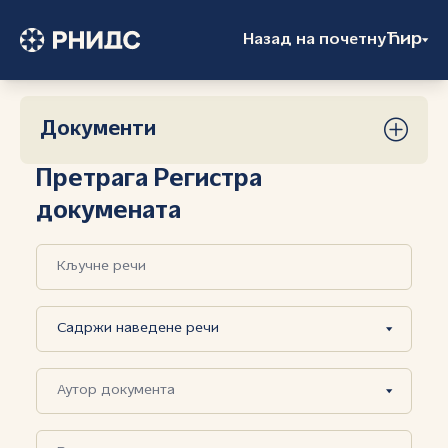
Ћир
Назад на почетну
Документи
Претрага Регистра
докумената