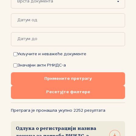
Укључите и неважеће документе
Значајни акти РНИДС-а
Примените претрагу
Ресетујте филтере
Претрага је пронашла укупно 2252 резултата
Одлука o регистрацији назива