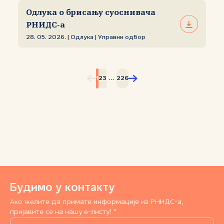
Одлука о брисању суоснивача
РНИДС‑а
28. 05. 2026. | Одлука | Управни одбор
...
1
2
3
226
Будимо у контакту
Ако желите да примате информације из РНИДС-а,
пријавите се на нашу е-листу! *